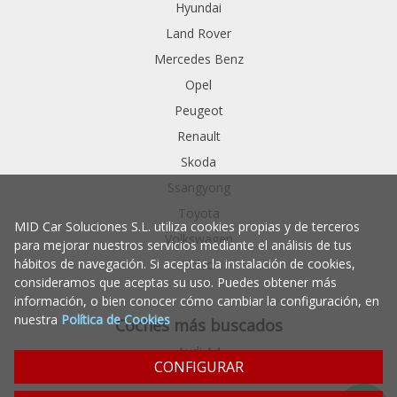
Hyundai
Land Rover
Mercedes Benz
Opel
Peugeot
Renault
Skoda
Ssangyong
Toyota
MID Car Soluciones S.L. utiliza cookies propias y de terceros
Volkswagen
para mejorar nuestros servicios mediante el análisis de tus
hábitos de navegación. Si aceptas la instalación de cookies,
Volvo
consideramos que aceptas su uso. Puedes obtener más
información, o bien conocer cómo cambiar la configuración, en
nuestra
Política de Cookies
Coches más buscados
Audi A4
CONFIGURAR
Bmw Serie 5