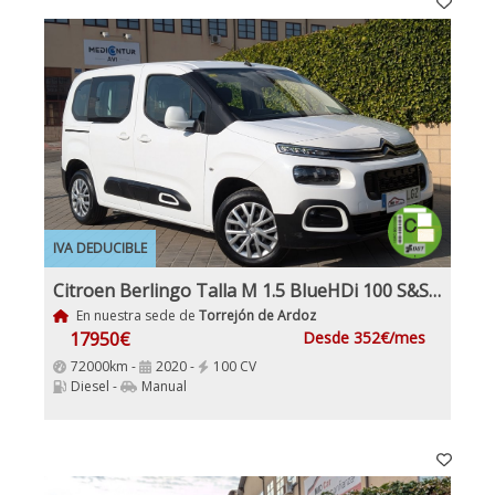
IVA DEDUCIBLE
Citroen Berlingo Talla M 1.5 BlueHDi 100 S&S FEEL monovolumen IVA y Garantía Inc Etiqueta Medioambiental C
En nuestra sede de
Torrejón de Ardoz
17950€
Desde 352€/mes
72000km -
2020 -
100 CV
Diesel -
Manual