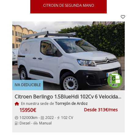
CITROEN DE SEGUNDA MANO
IVA DEDUCIBLE
Citroen Berlingo 1.5BlueHdi 102Cv 6 Velocidades Etiqueta C IVA y Garantía Incl Nacional Historial mantenimiento
En nuestra sede de
Torrejón de Ardoz
15950€
Desde 313€/mes
102000km -
2022 -
102 CV
Diesel -
Manual