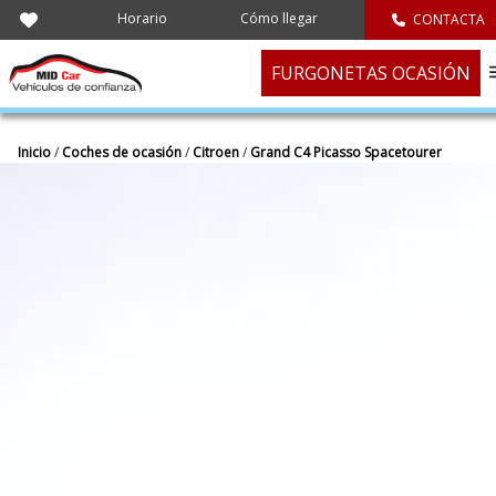
Horario
Cómo llegar
CONTACTA
FURGONETAS OCASIÓN
Inicio
/
Coches de ocasión
/
Citroen
/
Grand C4 Picasso Spacetourer