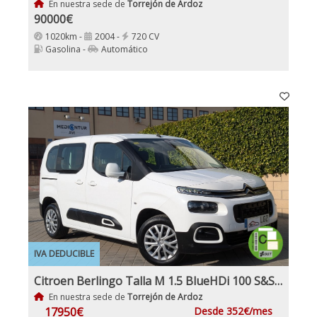
En nuestra sede de
Torrejón de Ardoz
90000€
1020km -
2004 -
720 CV
Gasolina -
Automático
IVA DEDUCIBLE
Citroen Berlingo Talla M 1.5 BlueHDi 100 S&S FEEL monovolumen IVA y Garantía Inc Etiqueta Medioambiental C
En nuestra sede de
Torrejón de Ardoz
17950€
Desde 352€/mes