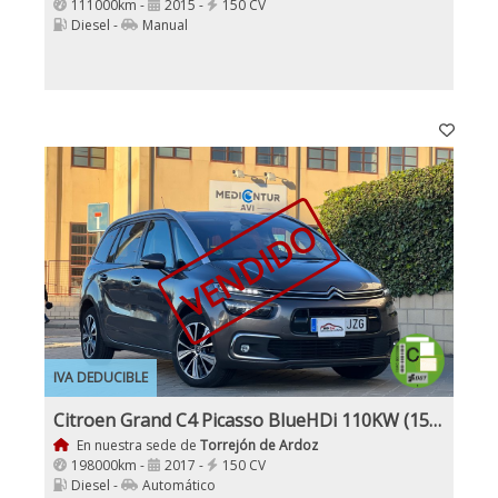
111000km -
2015 -
150 CV
Diesel -
Manual
VENDIDO
IVA DEDUCIBLE
Citroen Grand C4 Picasso BlueHDi 110KW (150CV) EAT6
En nuestra sede de
Torrejón de Ardoz
198000km -
2017 -
150 CV
Diesel -
Automático