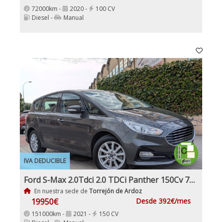
72000km -
2020 -
100 CV
Diesel -
Manual
IVA DEDUCIBLE
Ford S-Max 2.0Tdci 2.0 TDCi Panther 150Cv 7Plazas IVA y Garantía Incl nacional
En nuestra sede de
Torrejón de Ardoz
19950€
Desde 392€/mes
151000km -
2021 -
150 CV