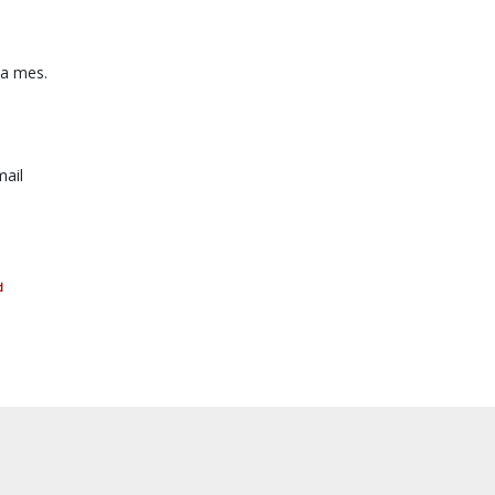
da mes.
mail
d