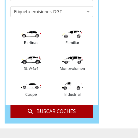
cambio
Etiqueta
Etiqueta emisiones DGT
emisiones
DGT
Berlinas
Familiar
SUV/4x4
Monovolumen
Coupé
Industrial
BUSCAR COCHES