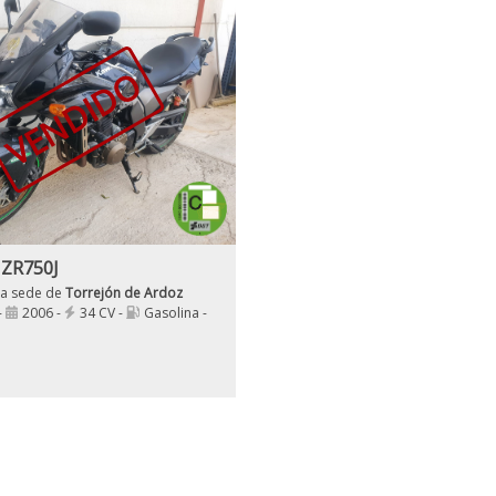
VENDIDO
 ZR750J
ra sede de
Torrejón de Ardoz
-
2006 -
34 CV -
Gasolina -