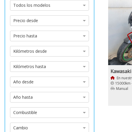
Modelo
Todos los modelos
Precio
Precio desde
desde
Precio
Precio hasta
hasta
Kilómetros
Kilómetros desde
desde
Kilómetros
Kilómetros hasta
hasta
Kawasaki
En nuest
Año
Año desde
15000km 
desde
Manual
Año
Año hasta
hasta
Tipo
Combustible
de
combustible
Tipo
Cambio
de