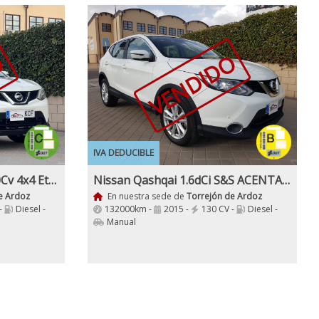
O
VENDIDO
IVA DEDUCIBLE
Nissan Qashqai 1.6dCi 130Cv 4x4 Etiqueta C
Nissan Qashqai 1.6dCi S&S ACENTA 4x4 Sensores Aparc 130Cv
e Ardoz
En nuestra sede de
Torrejón de Ardoz
-
Diesel -
132000km -
2015 -
130 CV -
Diesel -
Manual