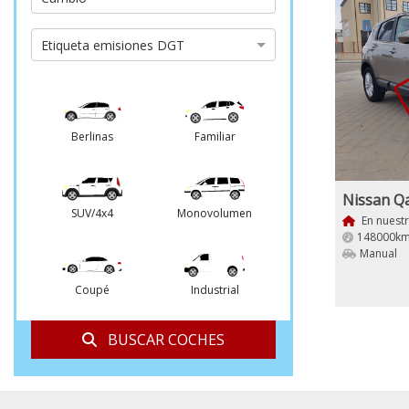
de
cambio
Etiqueta
Etiqueta emisiones DGT
emisiones
DGT
Berlinas
Familiar
SUV/4x4
Monovolumen
En nuest
148000km
Manual
Coupé
Industrial
BUSCAR COCHES