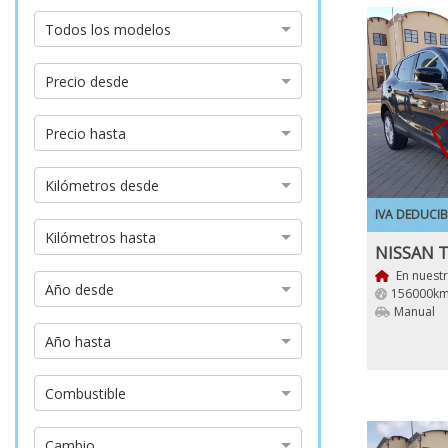
Modelo
Todos los modelos
Precio
Precio desde
desde
Precio
Precio hasta
hasta
Kilómetros
Kilómetros desde
desde
IVA DEDUCIB
Kilómetros
Kilómetros hasta
hasta
En nuest
Año
Año desde
156000km
desde
Manual
Año
Año hasta
hasta
Tipo
Combustible
de
combustible
Tipo
Cambio