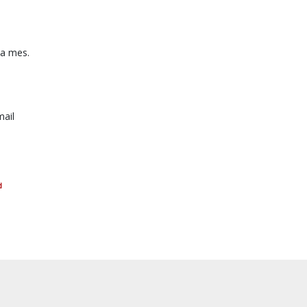
da mes.
mail
d