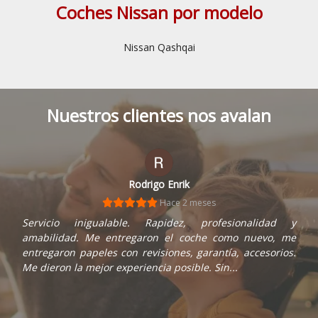
Coches Nissan por modelo
Nissan Qashqai
Nuestros clientes nos avalan
hector colmenares
Rodrigo Enrik
Hace 1 mes
Hace 2 meses
Compré una Ford Transit en este concesionario y la
Servicio inigualable. Rapidez, profesionalidad y
experiencia fue muy positiva. Todo el personal fue muy
amabilidad. Me entregaron el coche como nuevo, me
amable, profesional y atento en todo momento. Además,
entregaron papeles con revisiones, garantía, accesorios.
la gestión de la compra fue muy rápida y...
Me dieron la mejor experiencia posible. Sin...