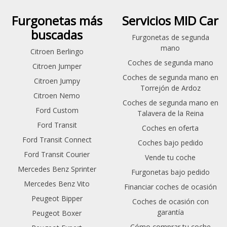
Furgonetas más
Servicios MID Car
buscadas
Furgonetas de segunda
mano
Citroen Berlingo
Coches de segunda mano
Citroen Jumper
Coches de segunda mano en
Citroen Jumpy
Torrejón de Ardoz
Citroen Nemo
Coches de segunda mano en
Ford Custom
Talavera de la Reina
Ford Transit
Coches en oferta
Ford Transit Connect
Coches bajo pedido
Ford Transit Courier
Vende tu coche
Mercedes Benz Sprinter
Furgonetas bajo pedido
Mercedes Benz Vito
Financiar coches de ocasión
Peugeot Bipper
Coches de ocasión con
garantía
Peugeot Boxer
Cómo comprar tu coche