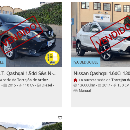
VENDIDO
VENDID
LE
IVA DEDUCIBLE
NISSAN T.T. Qashqai 1.5dci S&s N-Tec
ra sede de
Torrejón de Ardoz
En nuestra sede de
Torrejón d
 -
2015 -
110 CV -
Diesel -
136000km -
2017 -
130 CV 
Manual