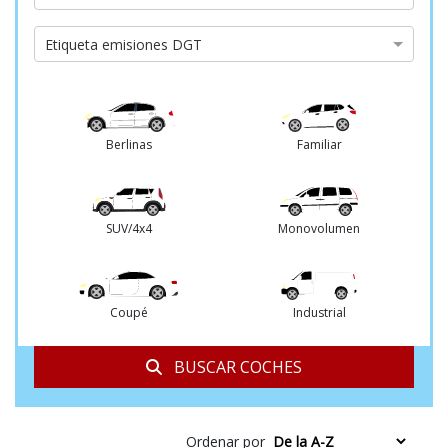
de
cambio
Etiqueta
Etiqueta emisiones DGT
emisiones
DGT
Berlinas
Familiar
SUV/4x4
Monovolumen
Coupé
Industrial
BUSCAR COCHES
Ordenar por