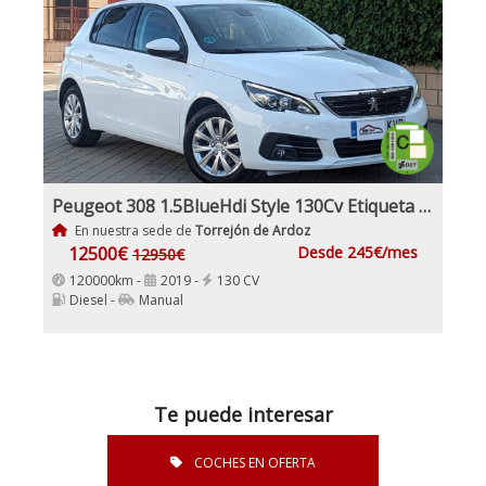
Peugeot 308 1.5BlueHdi Style 130Cv Etiqueta Medioambiental C
En nuestra sede de
Torrejón de Ardoz
12500€
Desde 245€/mes
12950€
120000km -
2019 -
130 CV
Diesel -
Manual
Te puede interesar
COCHES EN OFERTA