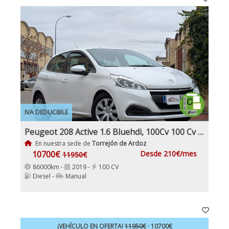
IVA DEDUCIBLE
Peugeot 208 Active 1.6 Bluehdi, 100Cv 100 Cv Nacional 1Dueño Etiqueta C IVA y Garantía Incl
En nuestra sede de
Torrejón de Ardoz
10700€
Desde 210€/mes
11950€
86000km -
2019 -
100 CV
Diesel -
Manual
¡VEHÍCULO EN OFERTA!
11950€
· 10700€