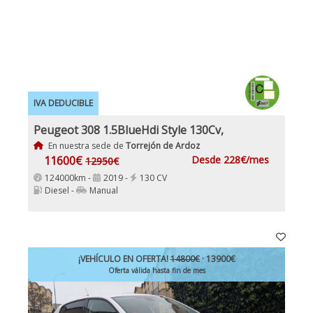
IVA DEDUCIBLE
Peugeot 308 1.5BlueHdi Style 130Cv,
En nuestra sede de
Torrejón de Ardoz
11600€
Desde 228€/mes
12950€
124000km -
2019 -
130 CV
Diesel -
Manual
¡VEHÍCULO EN OFERTA!
14800€
· 13900€
Oferta válida hasta fin de mes