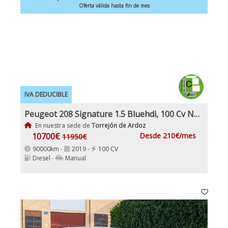
Oferta válida hasta fin de mes
IVA DEDUCIBLE
Peugeot 208 Signature 1.5 Bluehdi, 100 Cv Nacional 1Dueño Etiqueta C IVA y Garantía Incl
En nuestra sede de
Torrejón de Ardoz
10700€
Desde 210€/mes
11950€
90000km -
2019 -
100 CV
Diesel -
Manual