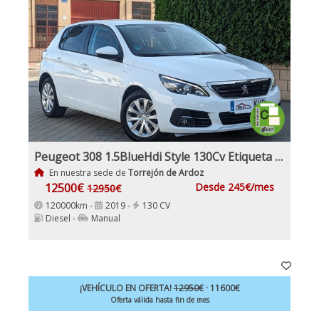
Peugeot 308 1.5BlueHdi Style 130Cv Etiqueta Medioambiental C
En nuestra sede de
Torrejón de Ardoz
12500€
Desde 245€/mes
12950€
120000km -
2019 -
130 CV
Diesel -
Manual
¡VEHÍCULO EN OFERTA!
12950€
· 11600€
Oferta válida hasta fin de mes