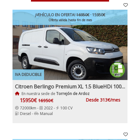
¡VEHÍCULO EN OFERTA!
16950€
· 15950€
Oferta válida hasta fin de mes
IVA DEDUCIBLE
Citroen Berlingo Premium XL 1.5 BlueHDi 100Cv Etiqueta C IVA Garantía Incl Nacional
En nuestra sede de
Torrejón de Ardoz
15950€
Desde 313€/mes
16950€
72000km -
2022 -
100 CV
Diesel -
Manual