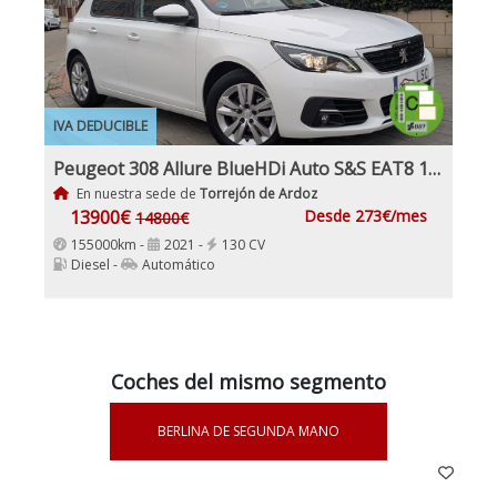
IVA DEDUCIBLE
Peugeot 308 Allure BlueHDi Auto S&S EAT8 130Cv Etiqueta medioambiental C IVA y Garantía Inc Nacional
En nuestra sede de
Torrejón de Ardoz
13900€
Desde 273€/mes
14800€
155000km -
2021 -
130 CV
Diesel -
Automático
Coches del mismo segmento
BERLINA DE SEGUNDA MANO