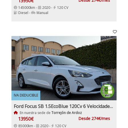
13950€
Desde 274€/mes
145000km -
2020 -
120 CV
Diesel -
Manual
IVA DEDUCIBLE
Ford Focus SB 1.5EcoBlue 120Cv 6 Velocidades 5 Puertas, Etiqueta Medioambiental C IVA y garantía Inc Nacional
En nuestra sede de
Torrejón de Ardoz
13950€
Desde 274€/mes
85000km -
2020 -
120 CV