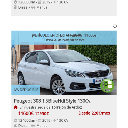
120000km -
2019 -
130 CV
Diesel -
Manual
¡VEHÍCULO EN OFERTA!
12950€
· 11600€
Oferta válida hasta fin de mes
IVA DEDUCIBLE
Peugeot 308 1.5BlueHdi Style 130Cv,
En nuestra sede de
Torrejón de Ardoz
11600€
Desde 228€/mes
12950€
124000km -
2019 -
130 CV
Diesel -
Manual