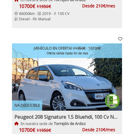
10700€
Desde 210€/mes
11950€
86000km -
2019 -
100 CV
Diesel -
Manual
¡VEHÍCULO EN OFERTA!
11950€
· 10700€
Oferta válida hasta fin de mes
IVA DEDUCIBLE
Peugeot 208 Signature 1.5 Bluehdi, 100 Cv Nacional 1Dueño Etiqueta C IVA y Garantía Incl
En nuestra sede de
Torrejón de Ardoz
10700€
Desde 210€/mes
11950€