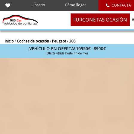
Horario
Cómo llegar
CONTACTA
FURGONETAS OCASIÓN
Inicio
/
Coches de ocasión
/
Peugeot
/
308
¡VEHÍCULO EN OFERTA!
10950€
· 8900€
Oferta válida hasta fin de mes