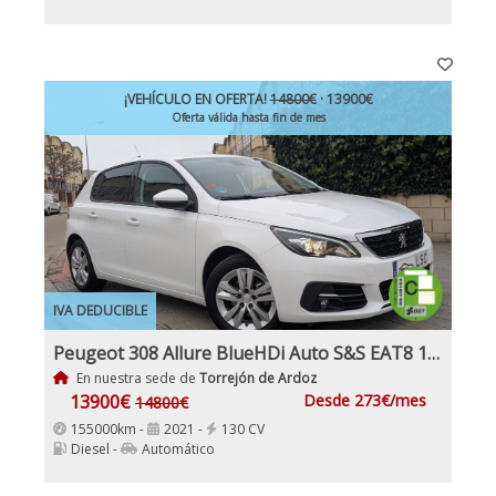
¡VEHÍCULO EN OFERTA!
14800€
· 13900€
Oferta válida hasta fin de mes
IVA DEDUCIBLE
Peugeot 308 Allure BlueHDi Auto S&S EAT8 130Cv Etiqueta medioambiental C IVA y Garantía Inc Nacional
En nuestra sede de
Torrejón de Ardoz
13900€
Desde 273€/mes
14800€
155000km -
2021 -
130 CV
Diesel -
Automático