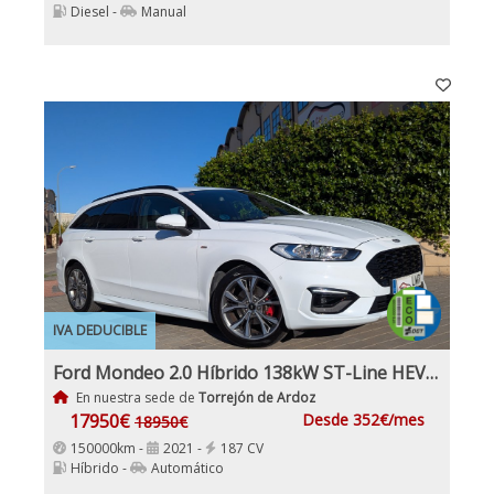
Diesel -
Manual
IVA DEDUCIBLE
Ford Mondeo 2.0 Híbrido 138kW ST-Line HEV AT SB Etiqueta medioambiental ECO Nacional 1Dueño con IVA y Garantía
En nuestra sede de
Torrejón de Ardoz
17950€
Desde 352€/mes
18950€
150000km -
2021 -
187 CV
Híbrido -
Automático