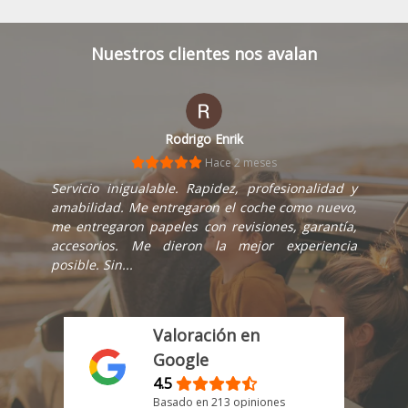
Nuestros clientes nos avalan
hector colmenares
Hace 1 mes
Compré una Ford Transit en este concesionario y
la experiencia fue muy positiva. Todo el personal
fue muy amable, profesional y atento en todo
momento. Además, la gestión de la compra fue
muy rápida y...
Valoración en
Google
4.5
Basado en 213 opiniones