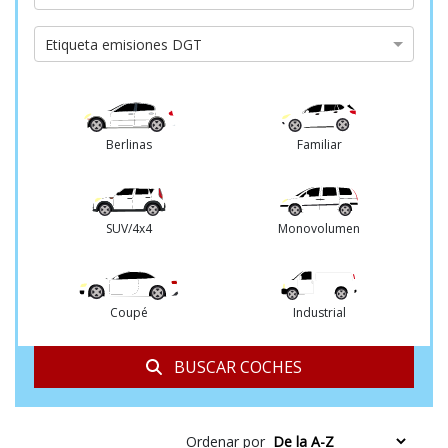
de
cambio
Etiqueta
Etiqueta emisiones DGT
emisiones
DGT
Berlinas
Familiar
SUV/4x4
Monovolumen
Coupé
Industrial
BUSCAR COCHES
Ordenar por