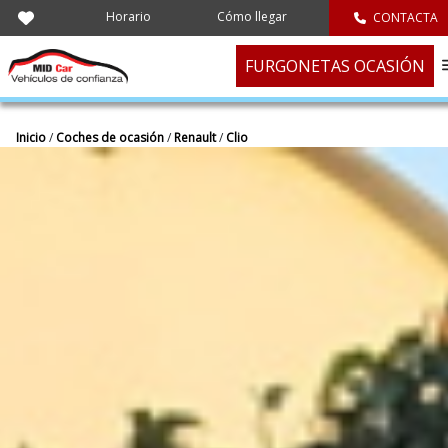
Horario
Cómo llegar
CONTACTA
FURGONETAS OCASIÓN
Inicio
/
Coches de ocasión
/
Renault
/
Clio