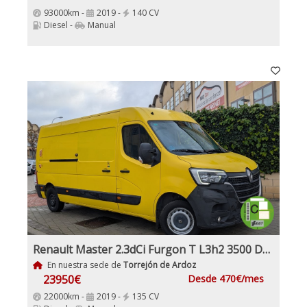
93000km -
2019 -
140 CV
Diesel -
Manual
Renault Master 2.3dCi Furgon T L3h2 3500 Dci Con trampilla elevadora,
En nuestra sede de
Torrejón de Ardoz
23950€
Desde 470€/mes
22000km -
2019 -
135 CV