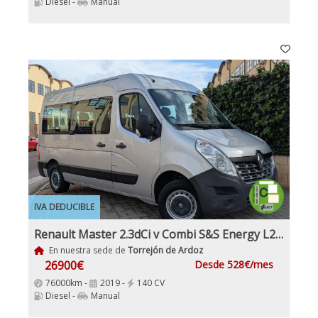
Diesel -
Manual
IVA DEDUCIBLE
Renault Master 2.3dCi v Combi S&S Energy L2h2 3500 Dci 140cv E6 IVA y Garantía Incl Etiqueta C
En nuestra sede de
Torrejón de Ardoz
26900€
Desde 528€/mes
76000km -
2019 -
140 CV
Diesel -
Manual