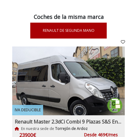
Coches de la misma marca
RENAULT DE SEGUNDA MANO
IVA DEDUCIBLE
Renault Master 2.3dCi Combi 9 Plazas S&S Energy L2h2 3500 Dci 140cv E6 IVA y Garantía Incl Etiqueta C
En nuestra sede de
Torrejón de Ardoz
23900€
Desde 469€/mes