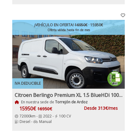
¡VEHÍCULO EN OFERTA!
16950€
· 15950€
Oferta válida hasta fin de mes
IVA DEDUCIBLE
Citroen Berlingo Premium XL 1.5 BlueHDi 100Cv Etiqueta C IVA Garantía Incl Nacional
En nuestra sede de
Torrejón de Ardoz
15950€
Desde 313€/mes
16950€
72000km -
2022 -
100 CV
Diesel -
Manual