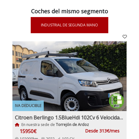
Coches del mismo segmento
INDUSTRIAL DE SEGUNDA MANO
IVA DEDUCIBLE
Citroen Berlingo 1.5BlueHdi 102Cv 6 Velocidades Etiqueta C IVA y Garantía Incl Nacional Historial mantenimiento
En nuestra sede de
Torrejón de Ardoz
15950€
Desde 313€/mes
102000km -
2022 -
102 CV