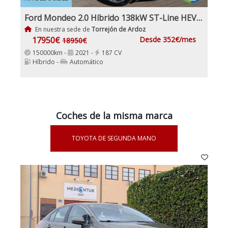
Ford Mondeo 2.0 Híbrido 138kW ST-Line HEV AT SB Etiqueta medioambiental ECO Nacional 1Dueño con IVA y Garantía
En nuestra sede de
Torrejón de Ardoz
17950€
Desde 352€/mes
18950€
150000km -
2021 -
187 CV
Híbrido -
Automático
Coches de la misma marca
TOYOTA DE SEGUNDA MANO