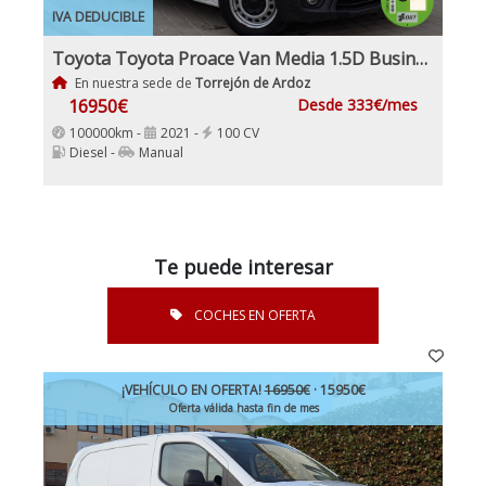
IVA DEDUCIBLE
Toyota Toyota Proace Van Media 1.5D Business Furgon
En nuestra sede de
Torrejón de Ardoz
16950€
Desde 333€/mes
100000km -
2021 -
100 CV
Diesel -
Manual
Te puede interesar
COCHES EN OFERTA
¡VEHÍCULO EN OFERTA!
16950€
· 15950€
Oferta válida hasta fin de mes