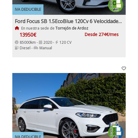
IVA DEDUCIBLE
Ford Focus SB 1.5EcoBlue 120Cv 6 Velocidades 5 Puertas, Etiqueta Medioambiental C IVA y garantía Inc Nacional
En nuestra sede de
Torrejón de Ardoz
13950€
Desde 274€/mes
85000km -
2020 -
120 CV
Diesel -
Manual
IVA DEDUCIBLE