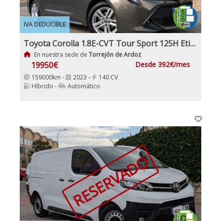
IVA DEDUCIBLE
Toyota Corolla 1.8E-CVT Tour Sport 125H Etiqueta ECO Nacional IVA y Garantía Incl
En nuestra sede de
Torrejón de Ardoz
19950€
Desde 392€/mes
159000km -
2023 -
140 CV
Híbrido -
Automático
RESERVADO