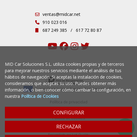
ventas@midcar.net
910 023 016
687 249 385
/
617 72 80 87
MID Car Soluciones S.L. utiliza cookies propias y de terceros
para mejorar nuestros servicios mediante el análisis de tus
hábitos de navegación. Si aceptas la instalación de cookies,
consideramos que aceptas su uso. Puedes obtener más
Financiado por la Unión Europea - Next Generation EU
información, o bien conocer cómo cambiar la configuración, en
nuestra
Política de Cookies
Política de privacidad
Aviso legal
CONFIGURAR
Política de cookies
RECHAZAR
© 2009-2020 MID Car - Todos los derechos reservados
Desarrollado por Just Quality