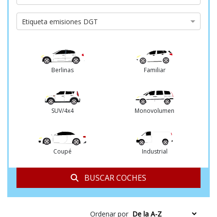
de
cambio
Etiqueta
Etiqueta emisiones DGT
emisiones
DGT
Berlinas
Familiar
SUV/4x4
Monovolumen
Coupé
Industrial
BUSCAR COCHES
Ordenar por